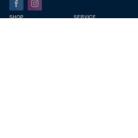
SHOP
SERVICE
Startseite
Konto verwalten
Sitemap
INFORMATION
St. Michaelis Turm GmbH
Impressum
Datenschutz
Cookie-Verwendung
AGB
Widerrufsbelehrung
Versandkosten
Barrierefreiheit
KONTAKT
Englische Planke 1, 20459 Hamburg
+49 (0)40 376 78-0
onlineshop@st-michaelis.de
Meinen Kauf widerrufen