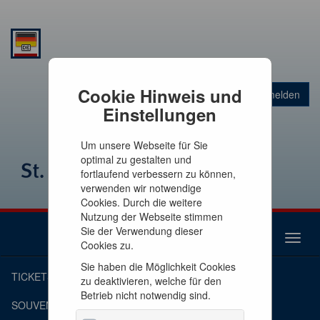
Warenkorb
Cookie Hinweis und
Anmelden
0
Artikel
0,00 €
Einstellungen
Um unsere Webseite für Sie
optimal zu gestalten und
fortlaufend verbessern zu können,
verwenden wir notwendige
Cookies. Durch die weitere
Nutzung der Webseite stimmen
Sie der Verwendung dieser
Toggl
Cookies zu.
naviga
Sie haben die Möglichkeit Cookies
TICKETS
zu deaktivieren, welche für den
Betrieb nicht notwendig sind.
SOUVENIRS