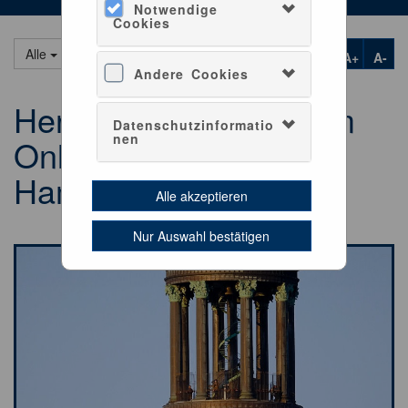
Notwendige
Cookies
Alle
A+
A-
Andere Cookies
Herzlich willkommen im
Datenschutzinformatio
nen
OnlineShop des
Hamburger Michel
Alle akzeptieren
Nur Auswahl bestätigen