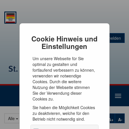
Warenkorb
Cookie Hinweis und
Anmelden
0
Artikel
0,00 €
Einstellungen
Um unsere Webseite für Sie
optimal zu gestalten und
fortlaufend verbessern zu können,
verwenden wir notwendige
Cookies. Durch die weitere
Nutzung der Webseite stimmen
Sie der Verwendung dieser
Toggl
Cookies zu.
naviga
Sie haben die Möglichkeit Cookies
zu deaktivieren, welche für den
Alle
Betrieb nicht notwendig sind.
A+
A-