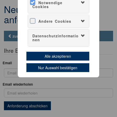
Notwendige
Neues Passwort
Cookies
anfordern
Andere Cookies
Datenschutzinformatio
zurück zur Anmeldung
nen
Ihre Emailadresse angeben
Alle akzeptieren
Email
Nur Auswahl bestätigen
Email wiederholen