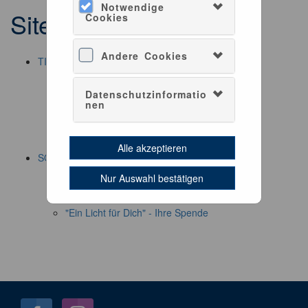
Notwendige
Sitemap
Cookies
Andere Cookies
TICKETS
TURM
KRYPTA
Datenschutzinformatio
Kombiticket TURM & KRYPTA
nen
Kombiticket TURM & RICKMER RICKMERS
Kombiticket TURM & HAFENRUNDFAHRT
GESCHENKGUTSCHEIN
Alle akzeptieren
SOUVENIRS
Michel-Souvenirs
Nur Auswahl bestätigen
Musik & Literatur
GESCHENKGUTSCHEIN
"Ein Licht für Dich" - Ihre Spende