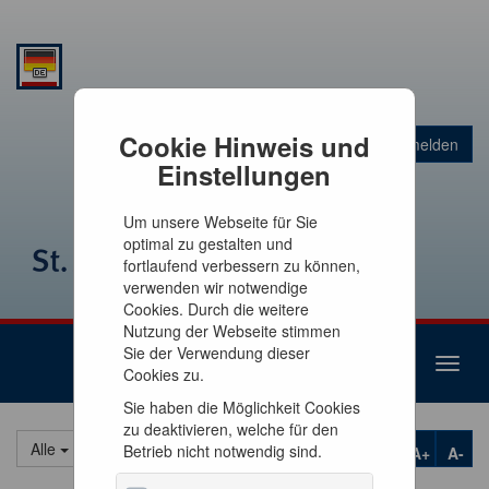
Warenkorb
Cookie Hinweis und
Anmelden
0
Artikel
0,00 €
Einstellungen
Um unsere Webseite für Sie
optimal zu gestalten und
fortlaufend verbessern zu können,
verwenden wir notwendige
Cookies. Durch die weitere
Nutzung der Webseite stimmen
Sie der Verwendung dieser
Toggl
Cookies zu.
naviga
Sie haben die Möglichkeit Cookies
zu deaktivieren, welche für den
Alle
Betrieb nicht notwendig sind.
A+
A-