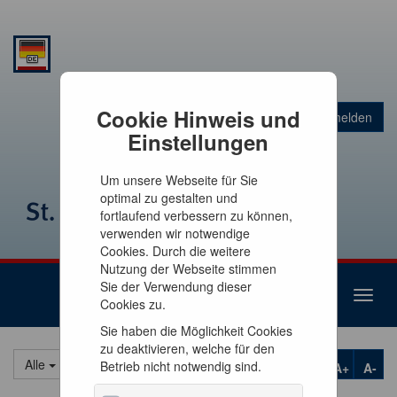
Warenkorb
Cookie Hinweis und
Anmelden
0
Artikel
0,00 €
Einstellungen
Um unsere Webseite für Sie
optimal zu gestalten und
fortlaufend verbessern zu können,
verwenden wir notwendige
Cookies. Durch die weitere
Nutzung der Webseite stimmen
Sie der Verwendung dieser
Toggl
Cookies zu.
naviga
Sie haben die Möglichkeit Cookies
zu deaktivieren, welche für den
Alle
Betrieb nicht notwendig sind.
A+
A-