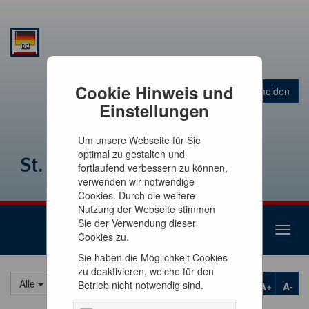
Warenkorb
Cookie Hinweis und
Anmelden
0
Artikel
0,00 €
Einstellungen
Um unsere Webseite für Sie
optimal zu gestalten und
fortlaufend verbessern zu können,
verwenden wir notwendige
Cookies. Durch die weitere
Nutzung der Webseite stimmen
Sie der Verwendung dieser
Toggl
Cookies zu.
naviga
Sie haben die Möglichkeit Cookies
zu deaktivieren, welche für den
Alle
Betrieb nicht notwendig sind.
A+
A-