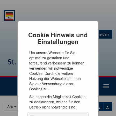
Warenkorb
Cookie Hinweis und
Anmelden
0
Artikel
0,00 €
Einstellungen
Um unsere Webseite für Sie
optimal zu gestalten und
fortlaufend verbessern zu können,
verwenden wir notwendige
Cookies. Durch die weitere
Nutzung der Webseite stimmen
Sie der Verwendung dieser
Toggl
Cookies zu.
naviga
Sie haben die Möglichkeit Cookies
zu deaktivieren, welche für den
Alle
Betrieb nicht notwendig sind.
A+
A-