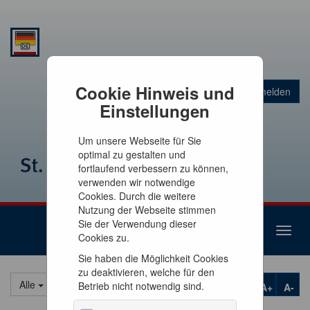
Warenkorb
Cookie Hinweis und
Anmelden
0
Artikel
0,00 €
Einstellungen
Um unsere Webseite für Sie
optimal zu gestalten und
fortlaufend verbessern zu können,
verwenden wir notwendige
Cookies. Durch die weitere
Nutzung der Webseite stimmen
Sie der Verwendung dieser
Toggl
Cookies zu.
naviga
Sie haben die Möglichkeit Cookies
zu deaktivieren, welche für den
Alle
Betrieb nicht notwendig sind.
A+
A-