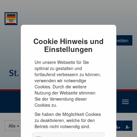
Warenkorb
Cookie Hinweis und
Anmelden
0
Artikel
0,00 €
Einstellungen
Um unsere Webseite für Sie
optimal zu gestalten und
fortlaufend verbessern zu können,
verwenden wir notwendige
Cookies. Durch die weitere
Nutzung der Webseite stimmen
Sie der Verwendung dieser
Toggl
Cookies zu.
naviga
Sie haben die Möglichkeit Cookies
zu deaktivieren, welche für den
Alle
Betrieb nicht notwendig sind.
A+
A-