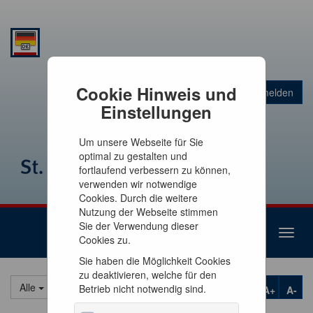
Warenkorb
Cookie Hinweis und
Anmelden
0
Artikel
0,00 €
Einstellungen
Um unsere Webseite für Sie
optimal zu gestalten und
fortlaufend verbessern zu können,
verwenden wir notwendige
Cookies. Durch die weitere
Nutzung der Webseite stimmen
Sie der Verwendung dieser
Toggl
Cookies zu.
naviga
Sie haben die Möglichkeit Cookies
zu deaktivieren, welche für den
Alle
Betrieb nicht notwendig sind.
A+
A-