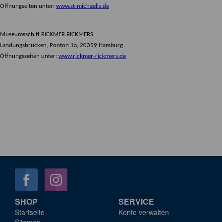
Öffnungseiten unter:
www.st-michaelis.de
Museumsschiff RICKMER RICKMERS
Landungsbrücken, Ponton 1a, 20359 Hamburg
Öffnungszeiten unter:
www.rickmer-rickmers.de
SHOP
SERVICE
Startseite
Konto verwalten
Sitemap