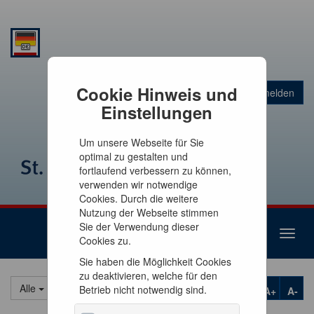
Warenkorb
Cookie Hinweis und
Anmelden
0
Artikel
0,00 €
Einstellungen
Um unsere Webseite für Sie
optimal zu gestalten und
fortlaufend verbessern zu können,
verwenden wir notwendige
Cookies. Durch die weitere
Nutzung der Webseite stimmen
Sie der Verwendung dieser
Toggl
Cookies zu.
naviga
Sie haben die Möglichkeit Cookies
zu deaktivieren, welche für den
Alle
Betrieb nicht notwendig sind.
A+
A-