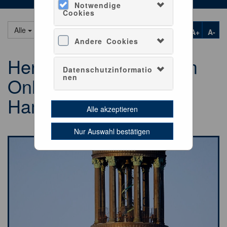
Notwendige
Cookies
Alle
A+
A-
Andere Cookies
Herzlich willkommen im
Datenschutzinformatio
nen
OnlineShop des
Hamburger Michel
Alle akzeptieren
Nur Auswahl bestätigen