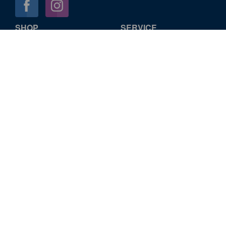
SHOP
SERVICE
Startseite
Konto verwalten
Sitemap
INFORMATION
St. Michaelis Turm GmbH
Impressum
Datenschutz
Cookie-Verwendung
AGB
Widerrufsbelehrung
Versandkosten
Barrierefreiheit
KONTAKT
Englische Planke 1, 20459 Hamburg
+49 (0)40 376 78-0
onlineshop@st-michaelis.de
Meinen Kauf widerrufen