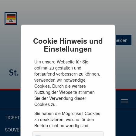
Warenkorb
Cookie Hinweis und
Anmelden
0
Artikel
0,00 €
Einstellungen
Um unsere Webseite für Sie
optimal zu gestalten und
fortlaufend verbessern zu können,
verwenden wir notwendige
Cookies. Durch die weitere
Nutzung der Webseite stimmen
Sie der Verwendung dieser
Toggl
Cookies zu.
naviga
Sie haben die Möglichkeit Cookies
TICKETS
zu deaktivieren, welche für den
Betrieb nicht notwendig sind.
SOUVENIRS