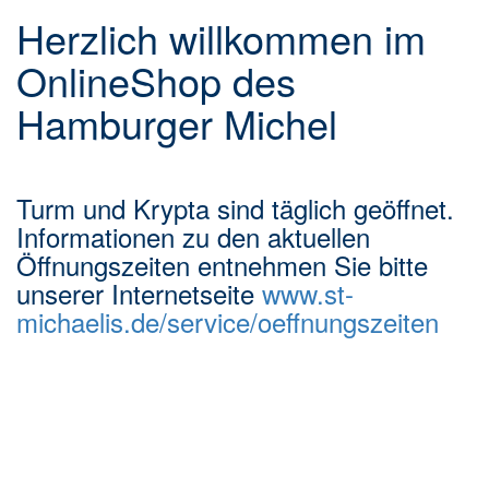
Notwendige Cookies
Herzlich willkommen im
OnlineShop des
Andere Cookies
Hamburger Michel
Datenschutzinformation
en
Turm und Krypta sind täglich geöffnet.
Alle akzeptieren
Informationen zu den aktuellen
Öffnungszeiten entnehmen Sie bitte
Nur Auswahl bestätigen
unserer Internetseite
www.st-
michaelis.de/service/oeffnungszeiten