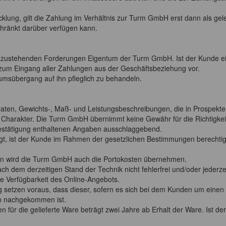
icklung, gilt die Zahlung im Verhältnis zur Turm GmbH erst dann als ge
chränkt darüber verfügen kann.
H zustehenden Forderungen Eigentum der Turm GmbH. Ist der Kunde ei
zum Eingang aller Zahlungen aus der Geschäftsbeziehung vor.
tumsübergang auf ihn pfleglich zu behandeln.
aten, Gewichts-, Maß- und Leistungsbeschreibungen, die in Prospekt
en Charakter. Die Turm GmbH übernimmt keine Gewähr für die Richtigkeit
sbestätigung enthaltenen Angaben ausschlaggebend.
iegt, ist der Kunde im Rahmen der gesetzlichen Bestimmungen berechti
ln wird die Turm GmbH auch die Portokosten übernehmen.
ch dem derzeitigen Stand der Technik nicht fehlerfrei und/oder jeder
ne Verfügbarkeit des Online-Angebots.
 setzen voraus, dass dieser, sofern es sich bei dem Kunden um eine
n nachgekommen ist.
 für die gelieferte Ware beträgt zwei Jahre ab Erhalt der Ware. Ist de