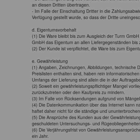
an diesen Dritten übertragen.
- Im Falle der Einschaltung Dritter in die Zahlungsabw
Verfügung gestellt wurde, so dass der Dritte uneinges
d. Eigentumsvorbehalt
(1) Die Ware bleibt bis zum Ausgleich der Turm Gmb
GmbH das Eigentum an allen Liefergegenständen bis 
(2) Der Kunde ist verpflichtet, die Ware bis zum Eigen
e. Gewährleistung
(1) Angaben, Zeichnungen, Abbildungen, technische D
Preislisten enthalten sind, haben rein informatorisch
Umfangs der Lieferung sind allein die in der Auftrag
(2) Soweit ein gewährleistungspflichtiger Mangel vorl
zurückzutreten oder den Kaufpreis zu mindern.
(3) Im Falle von Rücksendungen aufgrund von Mänge
(4) Die Datenkommunikation über das Internet kann na
haftet daher nicht für die ständige und ununterbroche
(5) Die Ansprüche des Kunden aus der Gewährleistung
geschuldeten Untersuchungs- und Rügeobliegenheite
(6) Die Verjährungsfrist von Gewährleistungsansprüchen
ein Jahr.