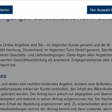
ptieren
Nur Auswahl 
ingungen St. Michaelis Turm Gm
es Online-Angebots sind Sie – im folgenden Kunde genannt und die St
 20459 Hamburg, Deutschland, im folgenden Turm GmbH genannt. Sämt
meinen Geschäfts- und Lieferbedingungen. Diese liegen allen Angebo
gesamten Geschäftsverbindung als anerkannt. Entgegenstehende oder
rkannt hat.
ges
 und stellen kein rechtlich bindendes Angebot, sondern eine Aufforder
stellprozesses erklärt der Kunde verbindlich, den Inhalt des Warenkor
d geändert werden. Der Antrag kann jedoch nur abgegeben und übermit
akzeptiert und dadurch in seinen Antrag aufgenommen hat. Der Kaufve
dem Erhalt der Bestellung angenommen wird. Zu unterscheiden sind im f
i Artikelbestellungen kommt der Vertrag kommt erst dann zustande, we