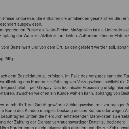
n Preise Endpreise. Sie enthalten die anfallenden gesetzlichen Steue
 gesondert ausgewiesen.
le angegebenen Preise als Netto-Preise. Maßgeblich ist die Lieferad
 Empfang der Ware zusätzlich zu entrichten. Außerdem können Einfuhrzö
vom Bestellwert und von dem Ort, an den geliefert werden soll, abhän
 fällig.
nach dem Bestelldatum zu erfolgen. Im Falle des Verzuges kann die T
Verpflichtung des Kunden zur Zahlung von Verzugszinsen schließt die
rn freigeschaltet – per Giropay. Das technische Processing erfolgt hie
verfahren, zwischen welchen ein Kunde wählen kann, abhängig von Best
zw. durch die Turm GmbH gewährte Zahlungsweise trotz vertragsgemä
vom Konto des Kunden mangels Deckung dessen Kontos oder wegen Anga
eauftragten Dritten die hierdurch entstehenden Mehrkosten zu erset
lung der Zahlung der Dienste vertrauenswürdiger Dritter zu bedienen:
 ihre Forderungen an ein Inkassobüro abtreten und die zur Zahlungs