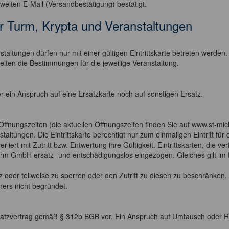
eiten E-Mail (Versandbestätigung) bestätigt.
für Turm, Krypta und Veranstaltungen
nstaltungen dürfen nur mit einer gültigen Eintrittskarte betreten werde
r gelten die Bestimmungen für die jeweilige Veranstaltung.
der ein Anspruch auf eine Ersatzkarte noch auf sonstigen Ersatz.
ffnungszeiten (die aktuellen Öffnungszeiten finden Sie auf www.st-micha
tungen. Die Eintrittskarte berechtigt nur zum einmaligen Eintritt für d
liert mit Zutritt bzw. Entwertung ihre Gültigkeit. Eintrittskarten, die ve
Turm GmbH ersatz- und entschädigungslos eingezogen. Gleiches gilt i
z oder teilweise zu sperren oder den Zutritt zu diesen zu beschränken
ers nicht begründet.
absatzvertrag gemäß § 312b BGB vor. Ein Anspruch auf Umtausch oder 