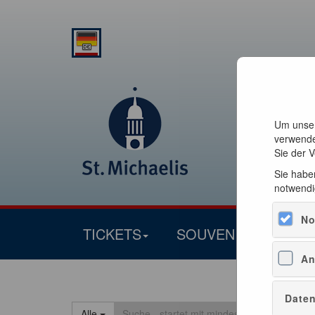
Um unser
verwende
Sie der 
Sie haben
notwendi
No
TICKETS
SOUVENIRS
An
Daten
Alle