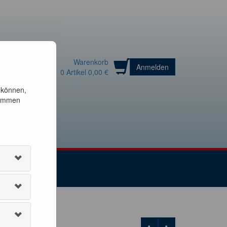
Warenkorb
Anmelden
0
Artikel
0,00 €
 können,
timmen