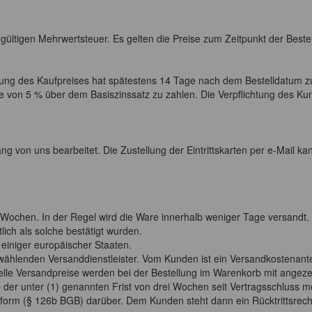
s gültigen Mehrwertsteuer. Es gelten die Preise zum Zeitpunkt der Beste
hlung des Kaufpreises hat spätestens 14 Tage nach dem Bestelldatum z
 von 5 % über dem Basiszinssatz zu zahlen. Die Verpflichtung des Kun
ng von uns bearbeitet. Die Zustellung der Eintrittskarten per e-Mail k
i Wochen. In der Regel wird die Ware innerhalb weniger Tage versandt. L
ich als solche bestätigt wurden.
 einiger europäischer Staaten.
wählenden Versanddienstleister. Vom Kunden ist ein Versandkostenante
uelle Versandpreise werden bei der Bestellung im Warenkorb mit angeze
b der unter (1) genannten Frist von drei Wochen seit Vertragsschluss 
tform (§ 126b BGB) darüber. Dem Kunden steht dann ein Rücktrittsrecht 