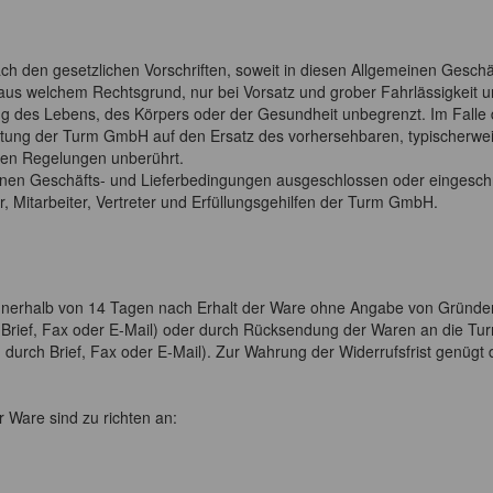
ch den gesetzlichen Vorschriften, soweit in diesen Allgemeinen Gesch
 aus welchem Rechtsgrund, nur bei Vorsatz und grober Fahrlässigkeit 
ng des Lebens, des Körpers oder der Gesundheit unbegrenzt. Im Falle d
e Haftung der Turm GmbH auf den Ersatz des vorhersehbaren, typischer
den Regelungen unberührt.
en Geschäfts- und Lieferbedingungen ausgeschlossen oder eingeschränkt
 Mitarbeiter, Vertreter und Erfüllungsgehilfen der Turm GmbH.
t, innerhalb von 14 Tagen nach Erhalt der Ware ohne Angabe von Grün
r Brief, Fax oder E-Mail) oder durch Rücksendung der Waren an die Tur
. durch Brief, Fax oder E-Mail). Zur Wahrung der Widerrufsfrist genügt
 Ware sind zu richten an: