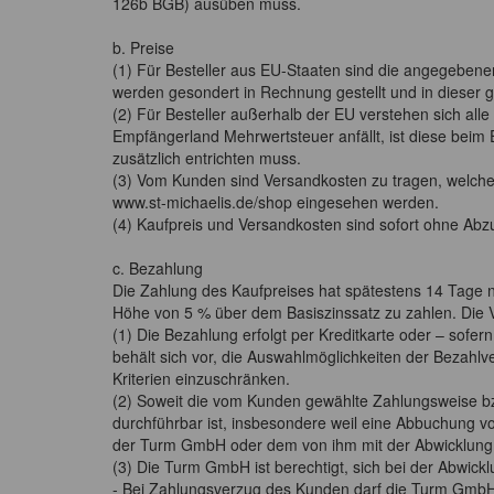
126b BGB) ausüben muss.
b. Preise
(1) Für Besteller aus EU-Staaten sind die angegebene
werden gesondert in Rechnung gestellt und in dieser
(2) Für Besteller außerhalb der EU verstehen sich al
Empfängerland Mehrwertsteuer anfällt, ist diese beim
zusätzlich entrichten muss.
(3) Vom Kunden sind Versandkosten zu tragen, welche 
www.st-michaelis.de/shop eingesehen werden.
(4) Kaufpreis und Versandkosten sind sofort ohne Abzug
c. Bezahlung
Die Zahlung des Kaufpreises hat spätestens 14 Tage 
Höhe von 5 % über dem Basiszinssatz zu zahlen. Die 
(1) Die Bezahlung erfolgt per Kreditkarte oder – sofe
behält sich vor, die Auswahlmöglichkeiten der Bezahl
Kriterien einzuschränken.
(2) Soweit die vom Kunden gewählte Zahlungsweise b
durchführbar ist, insbesondere weil eine Abbuchung 
der Turm GmbH oder dem von ihm mit der Abwicklung b
(3) Die Turm GmbH ist berechtigt, sich bei der Abwick
- Bei Zahlungsverzug des Kunden darf die Turm GmbH