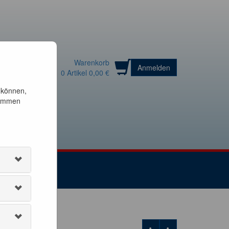
Warenkorb
Anmelden
0
Artikel
0,00 €
 können,
timmen