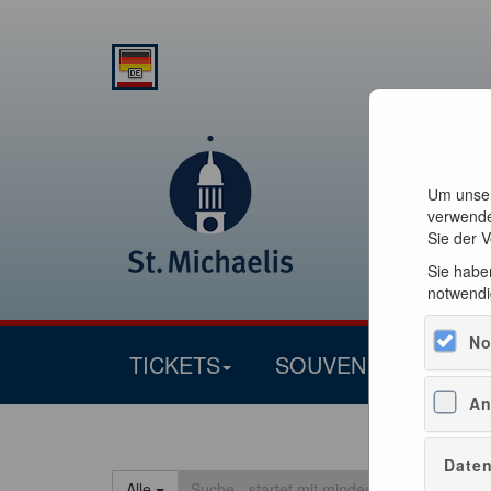
Um unser
verwende
Sie der 
Sie haben
notwendi
No
TICKETS
SOUVENIRS
An
Daten
Alle