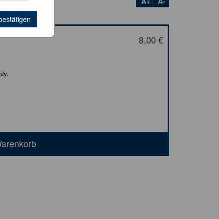
A+
A-
bestätigen
8,00 €
ndy.