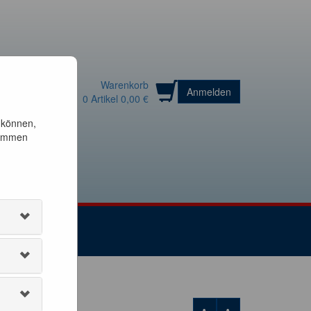
Warenkorb
Anmelden
0
Artikel
0,00 €
 können,
timmen