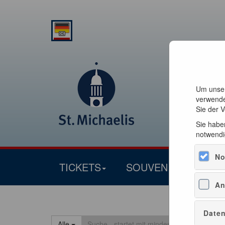
Um unser
verwende
Sie der 
Sie haben
notwendi
No
TICKETS
SOUVENIRS
An
Daten
Alle