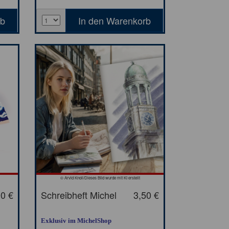
© Arvid Knoll/Dieses Bild wurde mit KI erstellt
00 €
Schreibheft Michel
3,50 €
Exklusiv im MichelShop