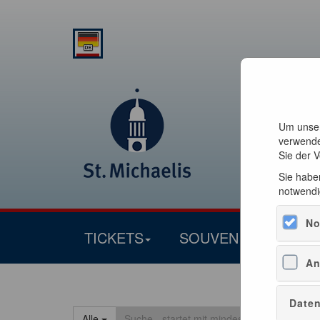
Um unser
verwende
Sie der 
Sie haben
notwendi
No
TICKETS
SOUVENIRS
An
Daten
Alle