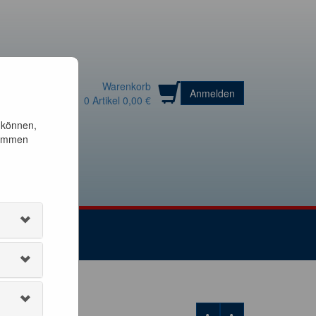
Warenkorb
Anmelden
0
Artikel
0,00 €
 können,
timmen