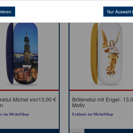
ptieren
Nur Auswahl 
enetui Michel von
13,00 €
Brillenetui mit Engel-
13,
n
Motiv
iv im MichelShop
Exklusiv im MichelShop