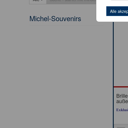
Alle akze
Michel-Souvenirs
Brill
auße
Exklus