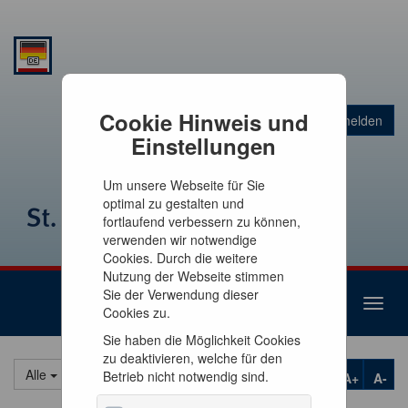
Warenkorb
Cookie Hinweis und
Anmelden
0
Artikel
0,00 €
Einstellungen
Um unsere Webseite für Sie
optimal zu gestalten und
fortlaufend verbessern zu können,
verwenden wir notwendige
Cookies. Durch die weitere
Nutzung der Webseite stimmen
Sie der Verwendung dieser
Toggl
Cookies zu.
naviga
Sie haben die Möglichkeit Cookies
zu deaktivieren, welche für den
Alle
Betrieb nicht notwendig sind.
A+
A-