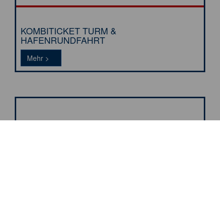
KOMBITICKET TURM &
HAFENRUNDFAHRT
Tickets >